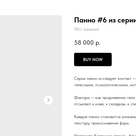
Панно #6 из сери
SKU:
kasanie6
58 000
р.
BUY NOW
Серия панно исследует контакт —
телесными, психологическими, ин
Фактура — как продолжение тела.
отсылают к коже, к складкам, к с
Каждое панно становится уникаль
текстуру, прикосновение форм.
Материал: Керамика, глазурь, фан