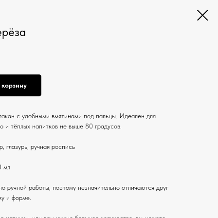
ерёза
 корзину
такан с удобными вмятинами под пальцы. Идеален для
о и тёплых напитков не выше 80 градусов.
, глазурь, ручная роспись
0 мл
о ручной работы, поэтому незначительно отличаются друг
му и форме.