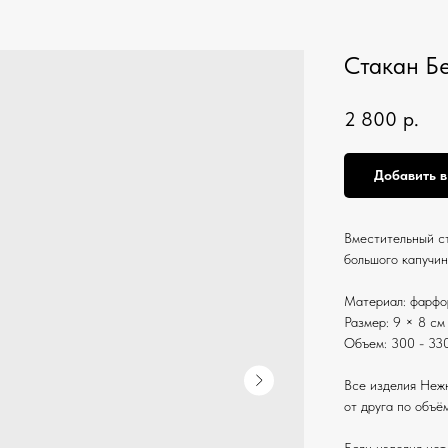
Стакан Б
2 800
р.
Добавить в
Вместительный с
большого капучин
Материал: фарфор
Размер: 9 × 8 см
Объем: 300 - 33
Все изделия Нежн
от друга по объё