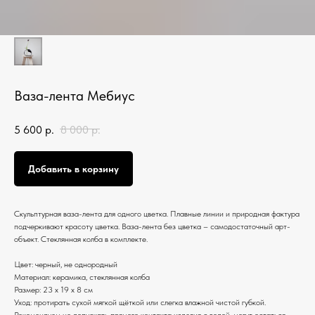
Ваза-лента Мебиус
5 600
р.
8 000
р.
Добавить в корзину
Скульптурная ваза-лента для одного цветка. Плавные линии и природная фактура
подчеркивают красоту цветка. Ваза-лента без цветка – самодостаточный арт-
объект. Стеклянная колба в комплекте.
Цвет: черный, не однородный
Материал: керамика, стеклянная колба
Размер: 23 х 19 х 8 см
Уход: протирать сухой мягкой щёткой или слегка влажной чистой губкой.
Рекомендуем не допускать прямого контакта изделия с водой, могут остаться