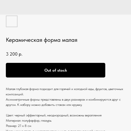
Керамическая форма малая
3 200
р.
Out of stock
Малая глубокая форма подходит для горячей и холодной еды, фруктов, цветочных
композиций.
Асимметричные формы представлены в двух размерах и комбинируются друг с
другом. К набору можно добавить стакан или кружку.
Цвет: черный эффектарный, неоднородный, возможны вкрапления
Материал: полуфарфор, глазурь
Размер: 21 х 8 см
Уход: можно греть в микроволновке и мыть в посудомоечной машине.