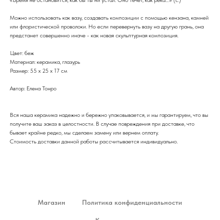
Можно использовать как вазу, создавать композиции с помощью кензана, камней
или флористической проволоки. Но если перевернуть вазу на другую грань, она
предстанет совершенно иначе - как новая скульптурная композиция.
Цвет: беж
Материал: керамика, глазурь
Размер: 55 х 25 х 17
см
Автор: Елена Тонро
Вся наша керамика надежно и бережно упаковывается, и мы гарантируем, что вы
получите ваш заказ в целостности. В случае повреждения при доставке, что
бывает крайне редко, мы сделаем замену или вернем оплату.
Стоимость доставки данной работы рассчитывается индивидуально.
Магазин
Политика конфиденциальности