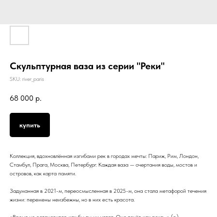
Скульптурная ваза из серии "Реки"
SKU:
river_paris
68 000
р.
купить
Коллекция, вдохновлённая изгибами рек в городах мечты: Париж, Рим, Лондон,
Стамбул, Прага, Москва, Петербург. Каждая ваза — очертания воды, мостов и
островов, как карта памяти.
Задуманная в 2021-м, переосмысленная в 2025-м, она стала метафорой течения
жизни: перемены неизбежны, но в них есть красота.
«Время не остановится, как бы ты ни устал. Оно течёт, как река…» (с.)